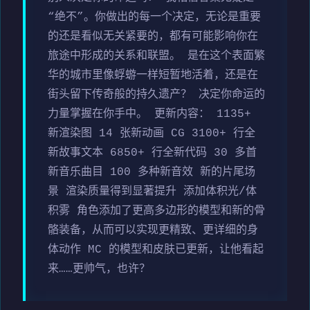
“绝不”。你做出的每一个决定，无论是重要
的还是看似无关紧要的，都有可能影响你在
旅途中形成的关系和联盟。 是在这个表面繁
华的城市里像蜉蝣一样短暂地活着，还是在
街头留下传奇般的持久遗产？ 决定你命运的
力量掌握在你手中。 更新内容： 1135+
新渲染图 14 张新动画 CG 3100+ 行全
新故事文本 6850+ 行全新代码 30 多首
新音乐曲目 100 多种新音效 新的片尾场
景 渲染质量得到显著提升 添加体积光/体
积雾 角色添加了更高多边形的模型和新的骨
骼装备，从而可以实现更精致、更详细的身
体动作 MC 的模型和皮肤已更新，让他看起
来……更帅气，也许？