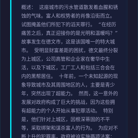
概述： 这座城市的污水管道散发着血腥和锈
蚀的气味。富人和权势者的肖像沿街而立。
试图掩盖他们所犯下的滔天罪行。 “在经历
痛苦之后，真正迎接你的是光明和温暖吗？”
故事发生在德文市，这是该国唯一的特大城
市。 受明显财富差距的困扰，德文最终分裂
为上城区，公司高管和企业家在奢华中生
活，以及下城区，工厂工人和包括三合会在
内的黑帮居住。 十年前，一个未知起源的现
象导致城市及其周围地区的人，主要是青少
年，突然出现了超能力。 然而，这一意外的
发展对政府构成了巨大的挑战，因为这些拥
有超能力的个人开始从事犯罪活动。 特别
是，他们针对上城区，因根深蒂固的不平
等，采取绑架和谋杀富人的行为。 为应对不
断上升的犯罪率，政府被迫实施两项法案：