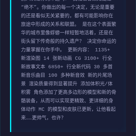
“绝不”。你做出的每一个决定，无论是重要
的还是看似无关紧要的，都有可能影响你在
旅途中形成的关系和联盟。 是在这个表面繁
华的城市里像蜉蝣一样短暂地活着，还是在
街头留下传奇般的持久遗产？ 决定你命运的
力量掌握在你手中。 更新内容： 1135+
新渲染图 14 张新动画 CG 3100+ 行全
新故事文本 6850+ 行全新代码 30 多首
新音乐曲目 100 多种新音效 新的片尾场
景 渲染质量得到显著提升 添加体积光/体
积雾 角色添加了更高多边形的模型和新的骨
骼装备，从而可以实现更精致、更详细的身
体动作 MC 的模型和皮肤已更新，让他看起
来……更帅气，也许？