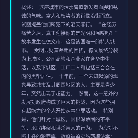
概述： 这座城市的污水管道散发着血腥和锈
蚀的气味。富人和权势者的肖像沿街而立。
试图掩盖他们所犯下的滔天罪行。 “在经历
痛苦之后，真正迎接你的是光明和温暖吗？”
故事发生在德文市，这是该国唯一的特大城
市。 受明显财富差距的困扰，德文最终分裂
为上城区，公司高管和企业家在奢华中生
活，以及下城区，工厂工人和包括三合会在
内的黑帮居住。 十年前，一个未知起源的现
象导致城市及其周围地区的人，主要是青少
年，突然出现了超能力。 然而，这一意外的
发展对政府构成了巨大的挑战，因为这些拥
有超能力的个人开始从事犯罪活动。 特别
是，他们针对上城区，因根深蒂固的不平
等，采取绑架和谋杀富人的行为。 为应对不
断上升的犯罪率，政府被迫实施两项法案：